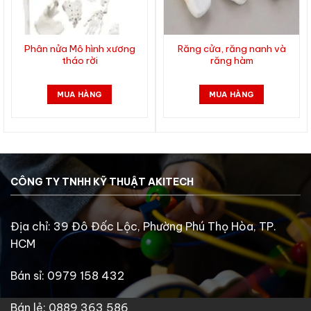
Phân nửa Mô hình xương
Răng cửa, răng nanh và
tháo rời
răng hàm
MUA HÀNG
MUA HÀNG
CÔNG TY TNHH KỸ THUẬT AKITECH
Địa chỉ: 39 Đô Đốc Lộc, Phường Phú Thọ Hòa, TP.
HCM
Bán sỉ: 0979 158 432
Bán lẻ: 0889 363 586