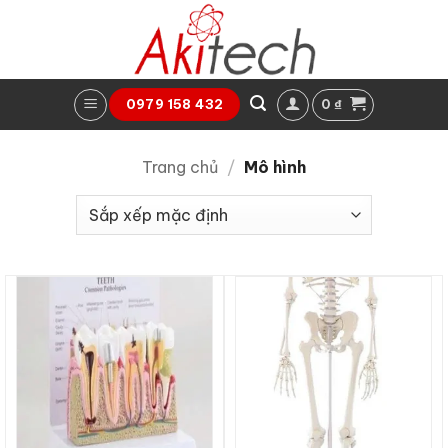
Bỏ
qua
nội
dung
0
₫
0979 158 432
Trang chủ
/
Mô hình