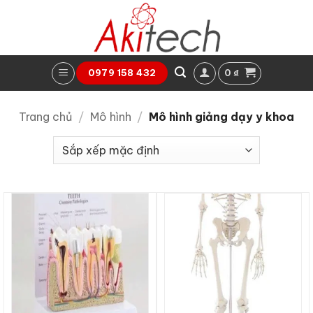
Bỏ
qua
nội
dung
0
₫
0979 158 432
Trang chủ
/
Mô hình
/
Mô hình giảng dạy y khoa