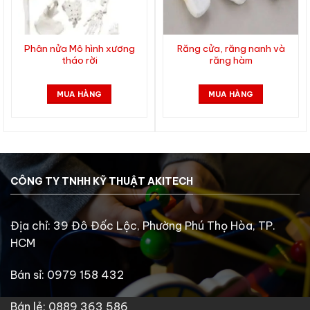
Phân nửa Mô hình xương
Răng cửa, răng nanh và
tháo rời
răng hàm
MUA HÀNG
MUA HÀNG
CÔNG TY TNHH KỸ THUẬT AKITECH
Địa chỉ: 39 Đô Đốc Lộc, Phường Phú Thọ Hòa, TP.
HCM
Bán sỉ: 0979 158 432
Bán lẻ: 0889 363 586