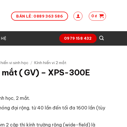
0
₫
BÁN LẺ: 0889 363 586
N HỆ
0979 158 432
 hiển vi sinh học
/
Kính hiển vi 2 mắt
ai mắt ( GV) – XPS-300E
inh học, 2 mắt.
óng đại rộng, từ 40 lần đến tối đa 1600 lần (tùy
 2 cặp thị kính trường rộng (wide-field) là