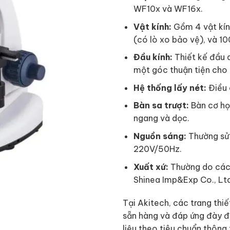
WF10x và WF16x.
Vật kính:
Gồm 4 vật kính
(có lò xo bảo vệ), và 10
Đầu kính:
Thiết kế đầu 
một góc thuận tiện cho 
Hệ thống lấy nét:
Điều c
Bàn sa trượt:
Bàn cơ học
ngang và dọc.
Nguồn sáng:
Thường sử 
220V/50Hz.
Xuất xứ:
Thường do các 
Shinea Imp&Exp Co., Lt
Tại Akitech, các trang th
sẵn hàng và đáp ứng đày đủ
liệu theo tiêu chuẩn thông