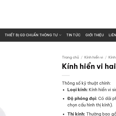
THIẾT BỊ GD CHUẨN THÔNG TƯ
TIN TỨC
GIỚI THIỆU
LIÊ
Trang chủ
/
Kính hiển vi
/
Kính
Kính hiển vi h
Thông số kỹ thuật chính:
Loại kính:
Kính hiển vi s
Độ phóng đại:
Có dải ph
chọn cấu hình thị kính).
Thị kính:
Thường bao gồm