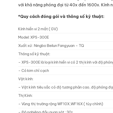
với khả năng phóng đại từ 40x đến 1600x. Kính nà
*Quy cách đóng gói và thông số kỹ thuật:
Kính hiển vi 2 mắt ( GV)
Model: XPS-300E
Xuất xứ : Ningbo Beilun Fangyuan – TQ
Thông số kỹ thuật:
– XPS-300E là loại kính hiển vi có 2 thị kính với độ phón
– Có kim chỉ cạch
Vật kính:
– Vật kính tiêu sắc có độ tương phản cao, độ phóng đại 
Thị Kính:
– Vùng thị trường rộng WF10X,WF16X ( tùy chỉnh)
– Độ nghiêng đầu quan sát : 30ᵒ