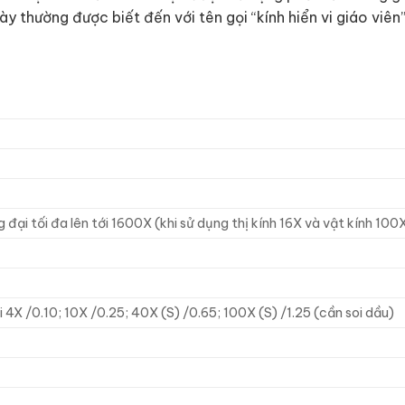
y thường được biết đến với tên gọi “kính hiển vi giáo viên
g đại tối đa lên tới 1600X (khi sử dụng thị kính 16X và vật kính 100
4X /0.10; 10X /0.25; 40X (S) /0.65; 100X (S) /1.25 (cần soi dầu)