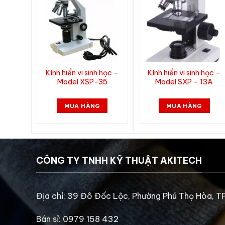
mắt –
Kính hiển vi sinh học –
Kính hiển vi sinh học –
04B
Model XSP-35
Model SXP – 13A
MUA HÀNG
MUA HÀNG
CÔNG TY TNHH KỸ THUẬT AKITECH
Địa chỉ: 39 Đô Đốc Lộc, Phường Phú Thọ Hòa, T
Bán sỉ: 0979 158 432