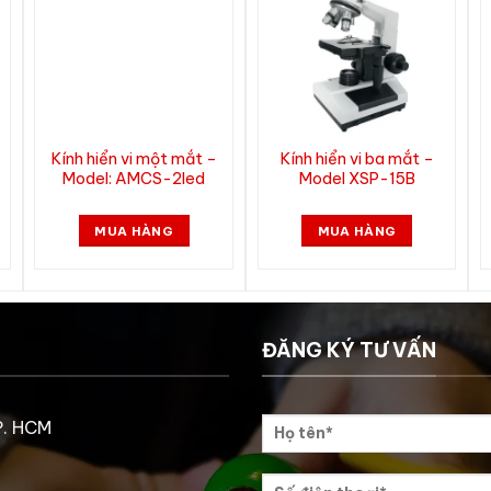
Kính hiển vi một mắt –
Kính hiển vi ba mắt –
Model: AMCS-2led
Model XSP-15B
MUA HÀNG
MUA HÀNG
ĐĂNG KÝ TƯ VẤN
P. HCM