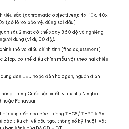
 tiêu sắc (achromatic objectives): 4x, 10x, 40x
0x (có lò xo bảo vệ, dùng soi dầu).
quan sát 2 mắt có thể xoay 360 độ và nghiêng
người dùng (ví dụ 30 độ).
hỉnh thô và điều chỉnh tinh (fine adjustment).
 2 lớp, có thể điều chỉnh mẫu vật theo hai chiều
dụng đèn LED hoặc đèn halogen, nguồn điện
hãng Trung Quốc sản xuất, ví dụ như Ningbo
d hoặc Fangyuan
iết bị cung cấp cho các trường THCS/ THPT luôn
 các tiêu chí về cấu tạo, thông số kỹ thuật, vật
 tư ban hành của Bộ GD – ĐT.