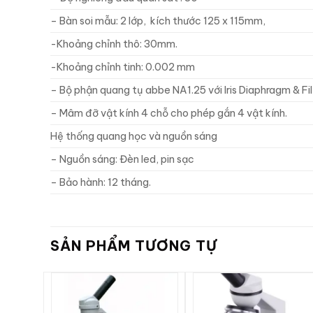
– Bàn soi mẫu: 2 lớp, kích thước 125 x 115mm,
-Khoảng chỉnh thô: 30mm.
-Khoảng chỉnh tinh: 0.002 mm
– Bộ phận quang tụ abbe NA1.25 với lris Diaphragm & Fil
– Mâm đỡ vật kính 4 chỗ cho phép gắn 4 vật kính.
Hệ thống quang học và nguồn sáng
– Nguồn sáng: Đèn led, pin sạc
– Bảo hành: 12 tháng.
SẢN PHẨM TƯƠNG TỰ