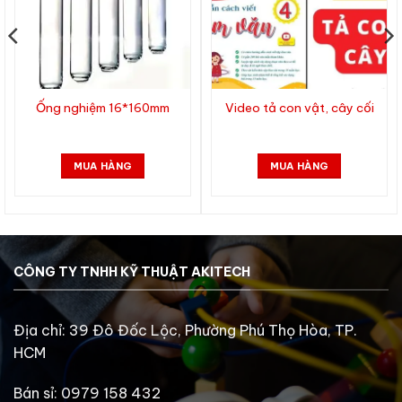
Ống nghiệm 16*160mm
Video tả con vật, cây cối
MUA HÀNG
MUA HÀNG
CÔNG TY TNHH KỸ THUẬT AKITECH
Địa chỉ: 39 Đô Đốc Lộc, Phường Phú Thọ Hòa, TP.
HCM
Bán sỉ: 0979 158 432