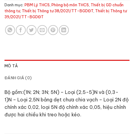
Danh mục:
PBM Lý THCS
,
Phòng bộ môn THCS
,
Thiết bị GD chuẩn
thông tư
,
Thiết bị Thông tư 38/2021/TT-BGDĐT
,
Thiết bị Thông tư
39/2021/TT-BGDĐT
MÔ TẢ
ĐÁNH GIÁ (0)
Bộ gồm:(1N; 2N; 3N; 5N) – Loại (2,5-5)N và (0,3-
1)N – Loại 2,5N bảng dẹt chưa chia vạch – Loại 2N độ
chính xác 0,02, loại 5N độ chính xác 0,05, hiệu chỉnh
được hai chiều khi treo hoặc kéo.